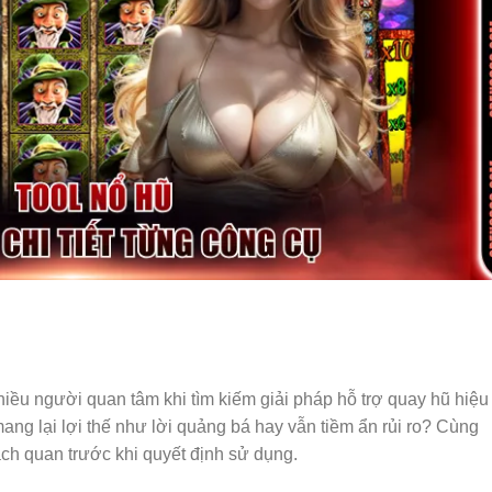
iều người quan tâm khi tìm kiếm giải pháp hỗ trợ quay hũ hiệu
ng lại lợi thế như lời quảng bá hay vẫn tiềm ẩn rủi ro? Cùng
hách quan trước khi quyết định sử dụng.