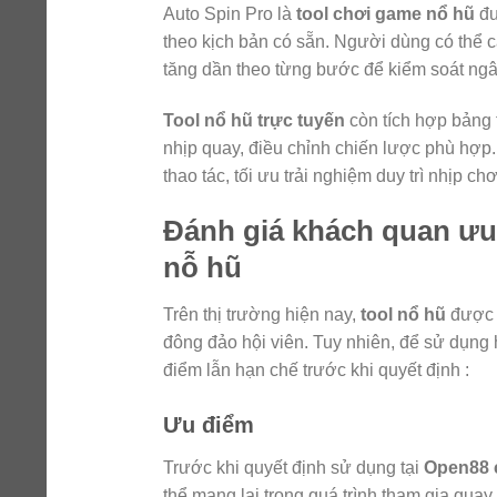
Auto Spin Pro là
tool chơi game nổ hũ
đư
theo kịch bản có sẵn. Người dùng có thể c
tăng dần theo từng bước để kiểm soát ngâ
Tool nổ hũ trực tuyến
còn tích hợp bảng 
nhịp quay, điều chỉnh chiến lược phù hợp.
thao tác, tối ưu trải nghiệm duy trì nhịp chơ
Đánh giá khách quan ư
nỗ hũ
Trên thị trường hiện nay,
tool nổ hũ
được q
đông đảo hội viên. Tuy nhiên, để sử dụng 
điểm lẫn hạn chế trước khi quyết định
:
Ưu điểm
Trước khi quyết định sử dụng tại
Open88
thể mang lại trong quá trình tham gia qu