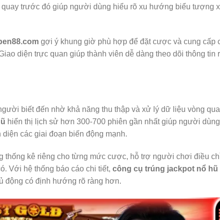
g quay trước đó giúp người dùng hiểu rõ xu hướng biểu tượng x
pen88.com
gợi ý khung giờ phù hợp để đặt cược và cung cấp 
iao diện trực quan giúp thành viên dễ dàng theo dõi thông tin 
gười biết đến nhờ khả năng thu thập và xử lý dữ liệu vòng qu
hũ
hiển thị lịch sử hơn 300-700 phiên gần nhất giúp người dùng
n diện các giai đoạn biến động mạnh.
g thống kê riêng cho từng mức cược, hỗ trợ người chơi điều ch
ó. Với hệ thống báo cáo chi tiết,
công cụ trúng jackpot nổ hũ
hủ động có định hướng rõ ràng hơn.