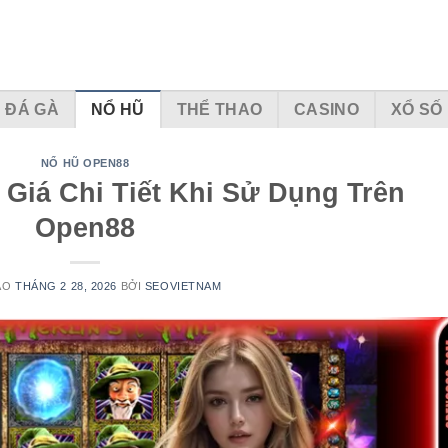
ĐÁ GÀ
NỔ HŨ
THỂ THAO
CASINO
XỔ SỐ
NỔ HŨ OPEN88
 Giá Chi Tiết Khi Sử Dụng Trên
Open88
ÀO
THÁNG 2 28, 2026
BỞI
SEOVIETNAM