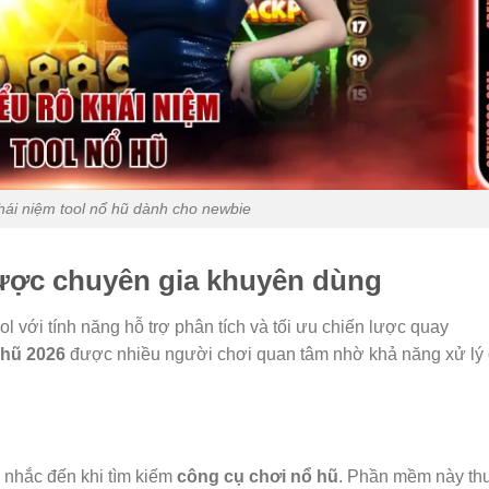
hái niệm tool nổ hũ dành cho newbie
ược chuyên gia khuyên dùng
ol với tính năng hỗ trợ phân tích và tối ưu chiến lược quay
hũ 2026
được nhiều người chơi quan tâm nhờ khả năng xử lý
 nhắc đến khi tìm kiếm
công cụ chơi nổ hũ
. Phần mềm này th