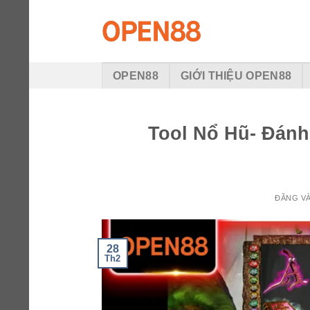
Bỏ
qua
nội
dung
OPEN88
GIỚI THIỆU OPEN88
Tool Nổ Hũ- Đánh
ĐĂNG V
28
Th2