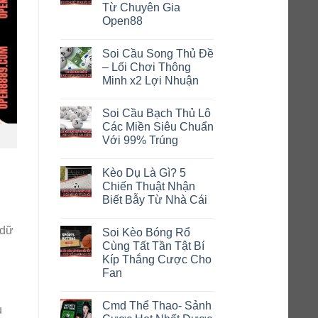
Từ Chuyên Gia
Open88
Soi Cầu Song Thủ Đề
– Lối Chơi Thông
Minh x2 Lợi Nhuận
Soi Cầu Bạch Thủ Lô
Các Miền Siêu Chuẩn
Với 99% Trúng
Kèo Dụ Là Gì? 5
Chiến Thuật Nhận
Biết Bẫy Từ Nhà Cái
 dữ
Soi Kèo Bóng Rổ
Cùng Tất Tần Tật Bí
Kíp Thắng Cược Cho
Fan
Cmd Thể Thao- Sảnh
u