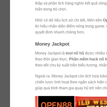
thập và phân tích hàng nghìn kết quả vòn
hiện trong trò chơi.
Nhờ có dữ liệu lịch sử chi tiết, iWin trên
O
tín hiệu nhận diện điểm nóng trong game. G
quyết định nhanh chóng hơn.
Money Jackpot
Money Jackpot là
tool nổ hũ
được nhiều n
theo thời gian thực.
Phần mềm hack nổ 
theo dõi chu kỳ xuất hiện biểu tượng, nhậ
Ngoài ra, Money Jackpot còn tích hợp bản
chiến lược linh hoạt theo ngân sách hiện c
giúp quá trình tham gia quay hũ trở nên c