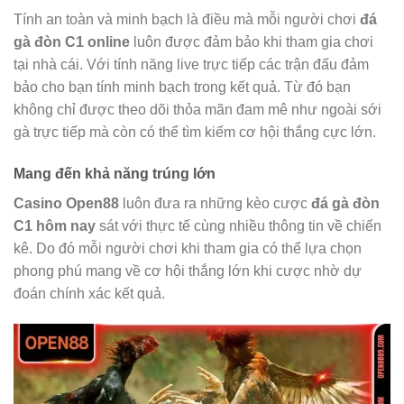
Tính an toàn và minh bạch là điều mà mỗi người chơi
đá
gà đòn C1 online
luôn được đảm bảo khi tham gia chơi
tại nhà cái. Với tính năng live trực tiếp các trận đấu đảm
bảo cho bạn tính minh bạch trong kết quả. Từ đó bạn
không chỉ được theo dõi thỏa mãn đam mê như ngoài sới
gà trực tiếp mà còn có thể tìm kiếm cơ hội thắng cực lớn.
Mang đến khả năng trúng lớn
Casino Open88
luôn đưa ra những kèo cược
đá gà đòn
C1 hôm nay
sát với thực tế cùng nhiều thông tin về chiến
kê. Do đó mỗi người chơi khi tham gia có thể lựa chọn
phong phú mang về cơ hội thắng lớn khi cược nhờ dự
đoán chính xác kết quả.