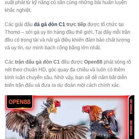
xuất phát từ kỹ năng có sẵn cùng những bài huấn luyện
khắc nghiệt.
Các giải đấu
đá gà đòn C1
trực tiếp
được tổ chức tại
Thomo – sới gà uy tín hàng đầu thế giới. Tại đây mỗi trận
đều có trọng tài và nải gà điều khiến đảm bảo chất lượng
và uy tín, sự minh bạch công bằng lớn nhất.
Các
trận đấu gà đòn C1
đều được
Open88
phát sóng rõ
nét theo chuẩn HD, góc quay đa chiều và luôn có thêm
bình luận chuyên sâu. Nhờ vậy, bạn sẽ dễ nắm bắt diễn
biến trận đấu và đưa ra dự đoán một cách chính xác.