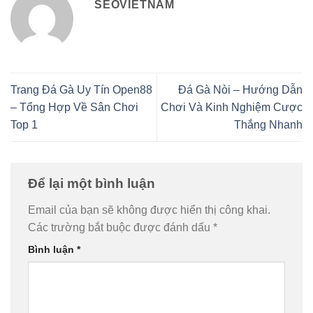
SEOVIETNAM
Trang Đá Gà Uy Tín Open88
Đá Gà Nòi – Hướng Dẫn
– Tổng Hợp Về Sân Chơi
Chơi Và Kinh Nghiệm Cược
Top 1
Thắng Nhanh
Để lại một bình luận
Email của bạn sẽ không được hiển thị công khai.
Các trường bắt buộc được đánh dấu
*
Bình luận
*