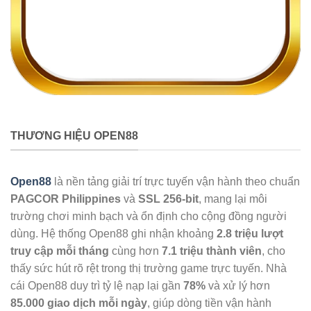
THƯƠNG HIỆU OPEN88
Open88
là nền tảng giải trí trực tuyến vận hành theo chuẩn
PAGCOR Philippines
và
SSL 256-bit
, mang lại môi
trường chơi minh bạch và ổn định cho cộng đồng người
dùng. Hệ thống Open88 ghi nhận khoảng
2.8 triệu lượt
truy cập mỗi tháng
cùng hơn
7.1 triệu thành viên
, cho
thấy sức hút rõ rệt trong thị trường game trực tuyến. Nhà
cái Open88 duy trì tỷ lệ nạp lại gần
78%
và xử lý hơn
85.000 giao dịch mỗi ngày
, giúp dòng tiền vận hành