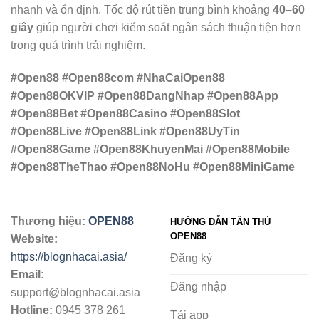
nhanh và ổn định. Tốc độ rút tiền trung bình khoảng
40–60
giây
giúp người chơi kiểm soát ngân sách thuận tiện hơn
trong quá trình trải nghiệm.
#Open88 #Open88com #NhaCaiOpen88
#Open88OKVIP #Open88DangNhap #Open88App
#Open88Bet #Open88Casino #Open88Slot
#Open88Live #Open88Link #Open88UyTin
#Open88Game #Open88KhuyenMai #Open88Mobile
#Open88TheThao #Open88NoHu #Open88MiniGame
Thương hiệu:
OPEN88
HƯỚNG DẪN TÂN THỦ
OPEN88
Website:
https://blognhacai.asia/
Đăng ký
Email:
Đăng nhập
support@blognhacai.asia
Hotline:
0945 378 261
Tải app