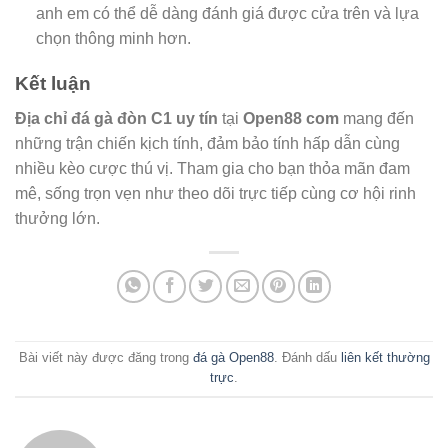
anh em có thể dễ dàng đánh giá được cửa trên và lựa
chọn thông minh hơn.
Kết luận
Địa chỉ đá gà đòn C1 uy tín
tại
Open88 com
mang đến
những trận chiến kịch tính, đảm bảo tính hấp dẫn cùng
nhiều kèo cược thú vị. Tham gia cho bạn thỏa mãn đam
mê, sống trọn vẹn như theo dõi trực tiếp cùng cơ hội rinh
thưởng lớn.
Bài viết này được đăng trong
đá gà Open88
. Đánh dấu
liên kết thường
trực
.