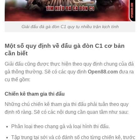
Giải đấu đá gà đòn C1 quy tụ nhiều trận kịch tính
Một số quy định về đấu gà đòn C1 cơ bản
cần biết
Giải đấu cũng được thực hiện theo quy định chung của đá
gà thông thường. Sẽ có các quy định
Open88.com
đưa ra
cụ thể gồm:
Chiến kê tham gia thi đấu
Những chú chiến kê tham gia thi đấu phải tuân theo quy
định rõ ràng. Sẽ có các nội dung cần quan tâm như sau:
Phân loại theo chạng gà và loại hình thi đấu.
Tập trung tại sới và có đánh số cho từng chiến kê, trước