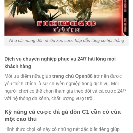
Nhà cái mang đến nhiều kèo cược hấp dẫn tăng cơ hội thắng
Dịch vụ chuyên nghiệp phục vụ 24/7 hài lòng mọi
khách hàng
Một ưu điểm nữa giúp
trang chủ Open88
trở nên được
yêu thích chính là sự chuyên nghiệp trong dịch vụ. Mỗi
người chơi có thể chọn tham gia theo dõi và cá cược 24/7
với hệ thống đa kênh, chất lượng vượt trội.
Kỹ năng cá cược đá gà đòn C1 cần có của
một cao thủ
Hình thức chọi kê này có những nét đặc biệt riêng giúp