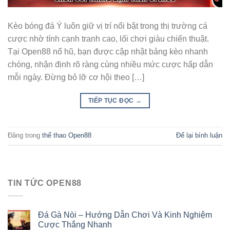
Kèo bóng đá Ý luôn giữ vị trí nổi bật trong thị trường cá
cược nhờ tính cạnh tranh cao, lối chơi giàu chiến thuật.
Tại Open88 nổ hũ, bạn được cập nhật bảng kèo nhanh
chóng, nhận định rõ ràng cùng nhiều mức cược hấp dẫn
mỗi ngày. Đừng bỏ lỡ cơ hội theo […]
TIẾP TỤC ĐỌC
→
Đăng trong
thể thao Open88
Để lại bình luận
TIN TỨC OPEN88
Đá Gà Nòi – Hướng Dẫn Chơi Và Kinh Nghiệm
Cược Thắng Nhanh