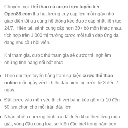
Chuyên mục
thể thao cá cược trực tuyến
trên
Open88.com
thu hút lượng truy cập lớn mỗi ngày nhờ
giao diện tối ưu cùng hệ thống kèo được cập nhật liên tục
24/7. Hiện tại, sảnh cung cấp hơn 30+ bộ môn khác nhau,
tích hợp trên 1.000 thị trường cược mỗi tuần đáp ứng đa
dạng nhu cầu hội viên.
Khi tham gia, cược thủ tham gia sẽ được trải nghiệm
những tính năng nổi bật như:
Theo dõi trực tuyến hàng trăm sự kiện
cược thể thao
online
mỗi ngày với lịch thi đấu hiển thị trước từ 3 đến 7
ngày.
Đặt cược vào môn yêu thích với bảng kèo gồm từ 10 đến
50 lựa chọn cho mỗi trận đấu lớn.
Nhận nhiều chương trình ưu đãi triển khai theo từng mùa
giải, vòng đấu cùng loạt sự kiện đặc biệt trong năm trên