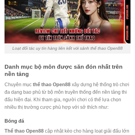
Loạt đối tác uy tín hàng liên kết với sảnh thể thao Open88
Danh mục bộ môn được săn đón nhất trên
nền tảng
Chuyên mục
thể thao Open88
xây dựng hệ thống trò chơi
đa dạng bao phủ từ bộ môn truyền thống đến nền tảng thi
đấu hiện đại. Khi tham gia, người chơi có thể lựa chọn
nhiều thị trường cược phù hợp với sở thích như:
Bóng đá
Thể thao Open88
cập nhật kèo cho hàng loạt giải đấu lớn