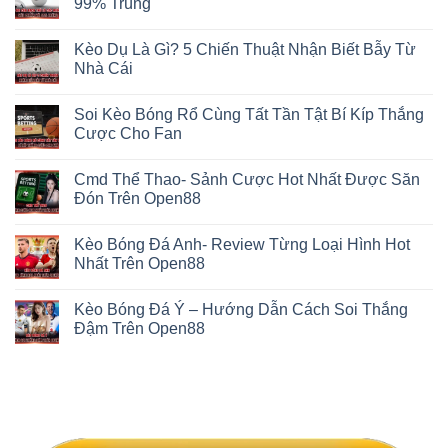
99% Trúng
Kèo Dụ Là Gì? 5 Chiến Thuật Nhận Biết Bẫy Từ
Nhà Cái
Soi Kèo Bóng Rổ Cùng Tất Tần Tật Bí Kíp Thắng
Cược Cho Fan
Cmd Thể Thao- Sảnh Cược Hot Nhất Được Săn
Đón Trên Open88
Kèo Bóng Đá Anh- Review Từng Loại Hình Hot
Nhất Trên Open88
Kèo Bóng Đá Ý – Hướng Dẫn Cách Soi Thắng
Đậm Trên Open88