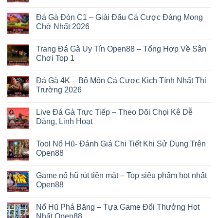
Đá Gà Đòn C1 – Giải Đấu Cá Cược Đáng Mong
Chờ Nhất 2026
Trang Đá Gà Uy Tín Open88 – Tổng Hợp Về Sân
Chơi Top 1
Đá Gà 4K – Bộ Môn Cá Cược Kịch Tính Nhất Thị
Trường 2026
Live Đá Gà Trực Tiếp – Theo Dõi Chọi Kê Dễ
Dàng, Linh Hoạt
Tool Nổ Hũ- Đánh Giá Chi Tiết Khi Sử Dụng Trên
Open88
Game nổ hũ rút tiền mặt – Top siêu phẩm hot nhất
Open88
Nổ Hũ Phá Băng – Tựa Game Đổi Thưởng Hot
Nhất Open88