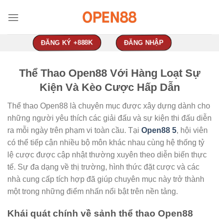
Bỏ
qua
nội
ĐĂNG KÝ +888K
ĐĂNG NHẬP
dung
Thể Thao Open88 Với Hàng Loạt Sự
Kiện Và Kèo Cược Hấp Dẫn
Thể thao Open88 là chuyên mục được xây dựng dành cho
những người yêu thích các giải đấu và sự kiện thi đấu diễn
ra mỗi ngày trên phạm vi toàn cầu. Tại
Open88 5
, hội viên
có thể tiếp cận nhiều bộ môn khác nhau cùng hệ thống tỷ
lệ cược được cập nhật thường xuyên theo diễn biến thực
tế. Sự đa dạng về thị trường, hình thức đặt cược và các
nhà cung cấp tích hợp đã giúp chuyên mục này trở thành
một trong những điểm nhấn nổi bật trên nền tảng.
Khái quát chính về sảnh thể thao Open88