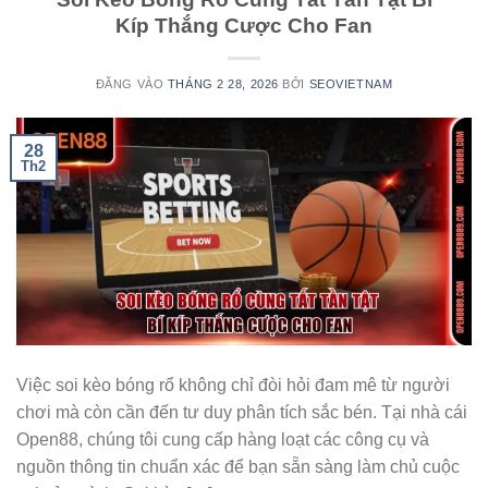
Kíp Thắng Cược Cho Fan
ĐĂNG VÀO
THÁNG 2 28, 2026
BỞI
SEOVIETNAM
28
Th2
Việc soi kèo bóng rổ không chỉ đòi hỏi đam mê từ người
chơi mà còn cần đến tư duy phân tích sắc bén. Tại nhà cái
Open88, chúng tôi cung cấp hàng loạt các công cụ và
nguồn thông tin chuẩn xác để bạn sẵn sàng làm chủ cuộc