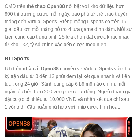
CMD trên
thể thao Open88
nổi bật với kho dữ liệu hơn
800 thị trường cược mỗi ngày, bao phủ từ thể thao truyền
thống đến Virtual Sports. Riêng mảng Esports có trên 15
giải đấu lớn mỗi tháng hỗ trợ 4 tựa game đình đám. Mỗi sự
kiện cung cấp trung bình 25 lựa chọn đặt cược khác nhau
từ kèo 1×2, tỷ số chính xác đến cược theo hiệp.
BTi Sports
BTi trên
nhà cái Open88
chuyên về Virtual Sports với chu
kỳ trận đấu từ 3 đến 12 phút đem lại kết quả nhanh và liên
tục trong 24 giờ. Sảnh cung cấp 6 bộ môn ảo chính, mỗi
ngày tổ chức hơn 200 vòng cược tự động. Người tham gia
đặt cược tối thiểu từ 10.000 VNĐ và nhận kết quả chỉ sau
1 vòng thi đấu ngắn phù hợp với nhịp cược linh hoạt.