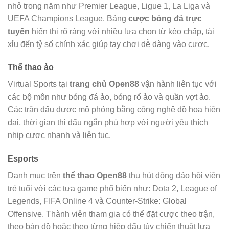
nhỏ trong năm như Premier League, Ligue 1, La Liga và
UEFA Champions League. Bảng
cược bóng đá trực
tuyến
hiển thị rõ ràng với nhiều lựa chọn từ kèo chấp, tài
xỉu đến tỷ số chính xác giúp tay chơi dễ dàng vào cược.
Thể thao ảo
Virtual Sports tại
trang chủ Open88
vận hành liên tục với
các bộ môn như bóng đá ảo, bóng rổ ảo và quần vợt ảo.
Các trận đấu được mô phỏng bằng công nghệ đồ họa hiện
đại, thời gian thi đấu ngắn phù hợp với người yêu thích
nhịp cược nhanh và liên tục.
Esports
Danh mục trên
thể thao Open88
thu hút đông đảo hội viên
trẻ tuổi với các tựa game phổ biến như: Dota 2, League of
Legends, FIFA Online 4 và Counter-Strike: Global
Offensive. Thành viên tham gia có thể đặt cược theo trận,
theo bản đồ hoặc theo từng hiệp đấu tùy chiến thuật lựa