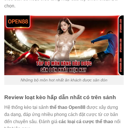
chọn.
Những bộ môn hot nhất ăn khách được săn đón
Review loạt kèo hấp dẫn nhất có trên sảnh
Hệ thống kèo tại sảnh
thể thao Open88
được xây dựng
đa dạng, đáp ứng nhiều phong cách đặt cược từ cơ bản
đến chuyên sâu. Đánh giá
các loại cá cược thể thao
nổi