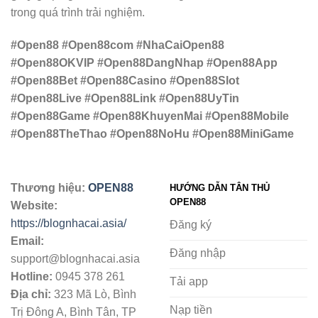
trong quá trình trải nghiệm.
#Open88 #Open88com #NhaCaiOpen88
#Open88OKVIP #Open88DangNhap #Open88App
#Open88Bet #Open88Casino #Open88Slot
#Open88Live #Open88Link #Open88UyTin
#Open88Game #Open88KhuyenMai #Open88Mobile
#Open88TheThao #Open88NoHu #Open88MiniGame
Thương hiệu:
OPEN88
HƯỚNG DẪN TÂN THỦ
OPEN88
Website:
https://blognhacai.asia/
Đăng ký
Email:
Đăng nhập
support@blognhacai.asia
Hotline:
0945 378 261
Tải app
Địa chỉ:
323 Mã Lò, Bình
Nạp tiền
Trị Đông A, Bình Tân, TP