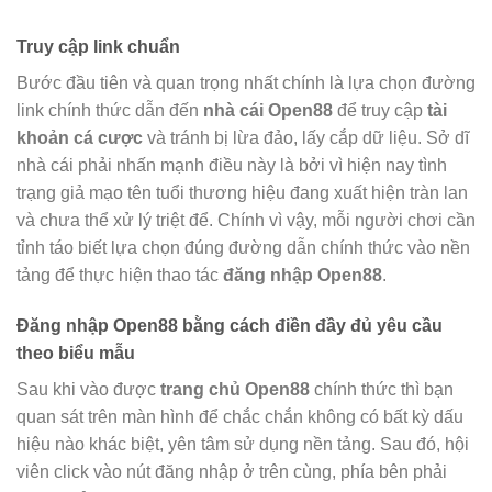
Truy cập link chuẩn
Bước đầu tiên và quan trọng nhất chính là lựa chọn đường
link chính thức dẫn đến
nhà cái Open88
để truy cập
tài
khoản cá cược
và tránh bị lừa đảo, lấy cắp dữ liệu. Sở dĩ
nhà cái phải nhấn mạnh điều này là bởi vì hiện nay tình
trạng giả mạo tên tuổi thương hiệu đang xuất hiện tràn lan
và chưa thể xử lý triệt để. Chính vì vậy, mỗi người chơi cần
tỉnh táo biết lựa chọn đúng đường dẫn chính thức vào nền
tảng để thực hiện thao tác
đăng nhập Open88
.
Đăng nhập Open88 bằng cách điền đầy đủ yêu cầu
theo biểu mẫu
Sau khi vào được
trang chủ Open88
chính thức thì bạn
quan sát trên màn hình để chắc chắn không có bất kỳ dấu
hiệu nào khác biệt, yên tâm sử dụng nền tảng. Sau đó, hội
viên click vào nút đăng nhập ở trên cùng, phía bên phải