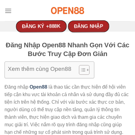
Bỏ
qua
nội
dung
ĐĂNG KÝ +888K
ĐĂNG NHẬP
Đăng Nhập Open88 Nhanh Gọn Với Các
Bước Truy Cập Đơn Giản
Xem thêm cùng Open88
Đăng nhập
Open88
là thao tác cần thực hiện để hội viên
tiếp cận khu vực tài khoản cá nhân và sử dụng đầy đủ các
tiện ích trên hệ thống. Chỉ với vài bước xác thực cơ bản,
người dùng có thể truy cập nền tảng, quản lý thông tin
thành viên, thực hiện giao dịch và tham gia các chuyên
mục giải trí. Việc nắm rõ quy trình đăng nhập cũng giúp
hạn chế những sự cố phát sinh trong quá trình sử dụng.