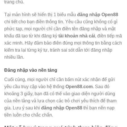
trang chủ.
Tại màn hình sẽ hiển thị 1 biểu mẫu
đăng nhập Open88
chi tiết cho bạn điền thông tin. Yêu cầu cũng không có gì
phức tạp, mọi người chỉ cần điền tên đăng nhập và mật
khẩu đã tạo từ khi đăng ký
tài khoản nhà cái
, điền tiếp mã
xác minh. Hãy đảm bảo điên đúng mọi thông tin bằng cách
kiểm tra lại từng ký tự, tránh sai sót dẫn tới đăng nhập
nhiều lần.
Đăng nhập vào nền tảng
Cuối cùng, mọi người chỉ cần bấm nút xác nhận để gửi
yêu cầu truy cập vào hệ thống
Open88.com
. Sau đó
khoảng 3 giây, bạn đã có thể vào giao diện người dùng
của nền tảng và lựa chọn các trò chơi yêu thích để tham
gia. Lưu ý sau khi
đăng nhập Open88
thì bạn nên nạp
tiền luôn cho chắc chắn.