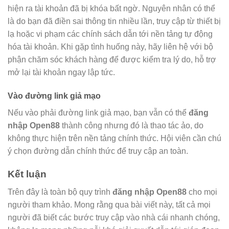
hiện ra tài khoản đã bị khóa bất ngờ. Nguyên nhân có thể
là do bạn đã điền sai thông tin nhiều lần, truy cập từ thiết bị
lạ hoặc vi phạm các chính sách dẫn tới nền tảng tự động
hóa tài khoản. Khi gặp tình huống này, hãy liên hệ với bộ
phận chăm sóc khách hàng để được kiểm tra lý do, hỗ trợ
mở lại tài khoản ngay lập tức.
Vào đường link giả mạo
Nếu vào phải đường link giả mạo, bạn vẫn có thể
đăng
nhập Open88
thành công nhưng đó là thao tác ảo, do
không thực hiện trên nền tảng chính thức. Hội viên cần chú
ý chọn đường dẫn chính thức để truy cập an toàn.
Kết luận
Trên đây là toàn bộ quy trình
đăng nhập Open88
cho mọi
người tham khảo. Mong rằng qua bài viết này, tất cả mọi
người đã biết các bước truy cập vào nhà cái nhanh chóng,