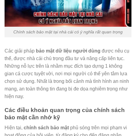
Chính sách bảo mật tại nhà cái có ý nghĩa rất quan trọng
Các giải pháp
bảo mật dữ liệu người dùng
được nêu cụ
thể, được nhà cái chú trọng đầu tư và nâng cấp liên tục.
Những nỗ lực trên là nhằm mục đích tạo dựng 1 không
gian cá cược tuyệt vời, nơi mọi người có thể yên tâm lựa
chọn sử dụng. Nhất là trong bối cảnh mà tình hình an ninh
mạng, an toàn thông tin đang bị đe dọa nghiêm trọng như
hiện nay.
Các điều khoản quan trọng của chính sách
bảo mật cần nhớ kỹ
Hiện tại,
chính sách bảo mật
phủ sóng trên mọi phạm vi
hoạt động của hội viên, từ đăng ký cho đến đăng nhập