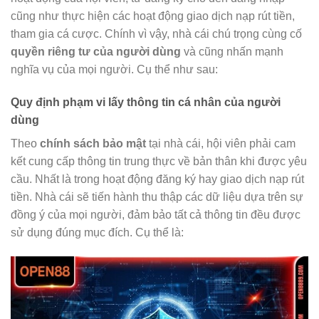
cũng như thực hiện các hoạt động giao dịch nạp rút tiền,
tham gia cá cược. Chính vì vậy, nhà cái chú trọng cùng cố
quyền riêng tư của người dùng
và cũng nhấn mạnh
nghĩa vụ của mọi người. Cụ thể như sau:
Quy định phạm vi lấy thông tin cá nhân của người
dùng
Theo
chính sách bảo mật
tại nhà cái, hội viên phải cam
kết cung cấp thông tin trung thực về bản thân khi được yêu
cầu. Nhất là trong hoạt động đăng ký hay giao dịch nạp rút
tiền. Nhà cái sẽ tiến hành thu thập các dữ liệu dựa trên sự
đồng ý của mọi người, đảm bảo tất cả thông tin đều được
sử dụng đúng mục đích. Cụ thể là: