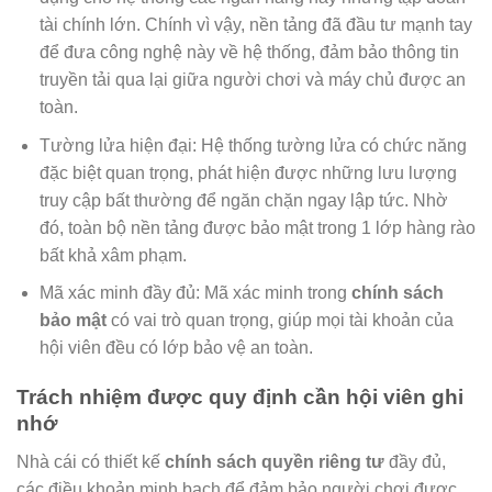
tài chính lớn. Chính vì vậy, nền tảng đã đầu tư mạnh tay
để đưa công nghệ này về hệ thống, đảm bảo thông tin
truyền tải qua lại giữa người chơi và máy chủ được an
toàn.
Tường lửa hiện đại: Hệ thống tường lửa có chức năng
đặc biệt quan trọng, phát hiện được những lưu lượng
truy cập bất thường để ngăn chặn ngay lập tức. Nhờ
đó, toàn bộ nền tảng được bảo mật trong 1 lớp hàng rào
bất khả xâm phạm.
Mã xác minh đầy đủ: Mã xác minh trong
chính sách
bảo mật
có vai trò quan trọng, giúp mọi tài khoản của
hội viên đều có lớp bảo vệ an toàn.
Trách nhiệm được quy định cần hội viên ghi
nhớ
Nhà cái có thiết kế
chính sách quyền riêng tư
đầy đủ,
các điều khoản minh bạch để đảm bảo người chơi được