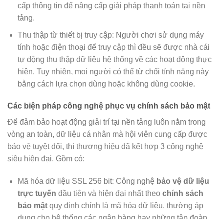
cấp thông tin để nâng cấp giải pháp thanh toán tại nền
tảng.
Thu thập từ thiết bị truy cập: Người chơi
sử dụng máy
tính hoặc điện thoại để truy cập thì đều sẽ được nhà cái
tự động thu thập dữ liệu hệ thống về các hoạt động thực
hiện. Tuy nhiên, mọi người có thể từ chối tính năng này
bằng cách lựa chọn dùng hoặc không dùng cookie.
Các biện pháp công nghệ phục vụ chính sách bảo mật
Để đảm bảo hoạt động giải trí tại nền tảng luôn nằm trong
vòng an toàn, dữ liệu cá nhân mà hội viên cung cấp được
bảo vệ tuyệt đối, thì thương hiệu đã kết hợp 3 công nghệ
siêu hiện đại. Gồm có:
Mã hóa dữ liệu SSL 256 bit: Công nghệ
bảo vệ dữ liệu
trực tuyến
đầu tiên và hiện đại nhất theo
chính sách
bảo mật
quy định chính là mã hóa dữ liệu, thường áp
dụng cho hệ thống các ngân hàng hay những tập đoàn